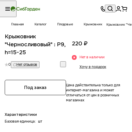
Главная
Каталог
Плодовые
Крыжовник
Крыжовник "Чер
Крыжовник
220 ₽
"Черносливовый" : P9,
h=15-25
Нет в наличии
0
Нет отзывов
Хочу в подарок
Цена действительна только для
Под заказ
интернет-магазина и может
отличаться от цен в розничных
магазинах
Характеристики
Базовая единица
:
шт