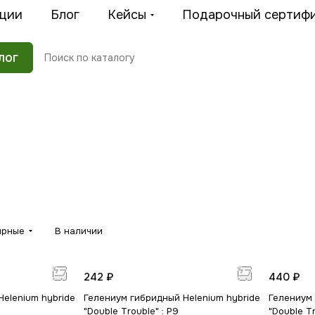
ции
Блог
Кейсы
Подарочный сертиф
лог
ярные
В наличии
242 ₽
440 ₽
elenium hybride
Гелениум гибридный Helenium hybride
Гелениум 
"Double Trouble" : P9
"Double Tr