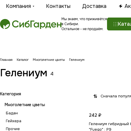
Компания
Контакты
Доставка
Ак
Мы знаем, что приживётся
Ката
в Сибири.
Остальное - не продаём.
Главная
Каталог
Многолетние цветы
Гелениум
Гелениум
4
Категория
Сначала попул
Многолетние цветы
Бадан
242 ₽
Гейхера
Гелениум гибридный H
Прочие
"Fuego" : Р9