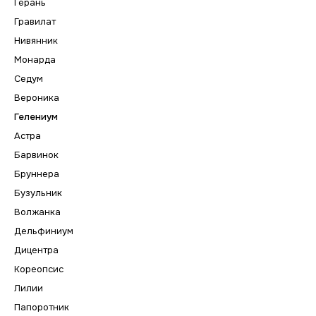
Герань
Гравилат
Нивянник
Монарда
Седум
Вероника
Гелениум
Астра
Барвинок
Бруннера
Бузульник
Волжанка
Дельфиниум
Дицентра
Кореопсис
Лилии
Папоротник