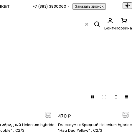
икат
+7 (383) 3830060
Заказать звонок
Войти
Корзина
470 ₽
гибридный Helenium hybride
Гелениум гибридный Helenium hybride
ouble" : C2/3
"Hay Day Yellow" : С2/3