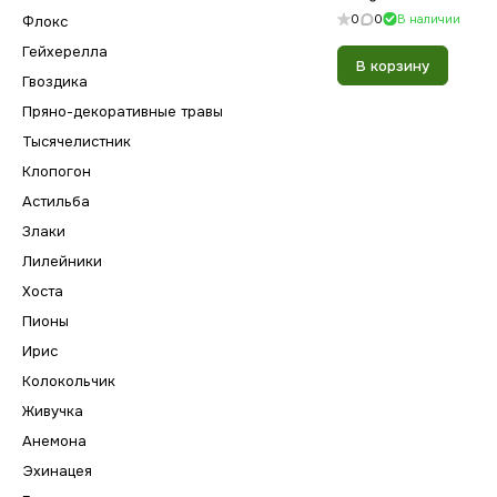
0
0
В наличии
Флокс
Гейхерелла
В корзину
Гвоздика
Пряно-декоративные травы
Тысячелистник
Клопогон
Астильба
Злаки
Лилейники
Хоста
Пионы
Ирис
Колокольчик
Живучка
Анемона
Эхинацея