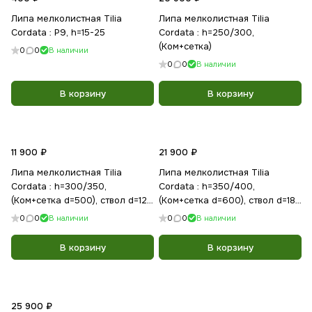
Липа мелколистная Tilia
Липа мелколистная Tilia
Cordata : P9, h=15-25
Cordata : h=250/300,
(Ком+сетка)
0
0
В наличии
0
0
В наличии
В корзину
В корзину
11 900 ₽
21 900 ₽
Липа мелколистная Tilia
Липа мелколистная Tilia
Cordata : h=300/350,
Cordata : h=350/400,
(Ком+сетка d=500), ствол d=12-
(Ком+сетка d=600), ствол d=18-
14см
20см
0
0
В наличии
0
0
В наличии
В корзину
В корзину
25 900 ₽