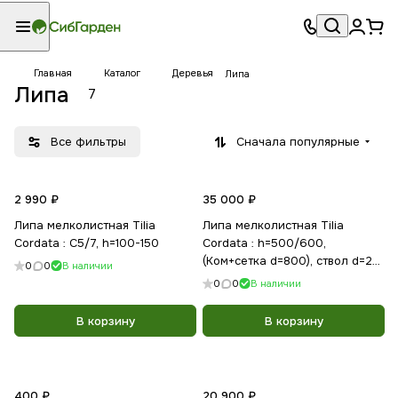
Главная
Каталог
Деревья
Липа
Липа
7
Все фильтры
Сначала популярные
2 990 ₽
35 000 ₽
Липа мелколистная Tilia
Липа мелколистная Tilia
Cordata : C5/7, h=100-150
Cordata : h=500/600,
(Ком+сетка d=800), ствол d=23-
0
0
В наличии
25см
0
0
В наличии
В корзину
В корзину
400 ₽
20 900 ₽