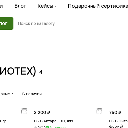
и
Блог
Кейсы
Подарочный сертифик
лог
БИОТЕХ)
4
ярные
В наличии
3 200 ₽
750 ₽
30гр
СБТ-Актаро Е (0,3кг)
СБТ-Энто
форма)
0
0
В наличии