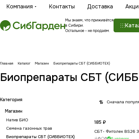
Компания
Контакты
Доставка
Акци
Мы знаем, что приживётся
Ката
в Сибири.
Остальное - не продаём.
Главная
Каталог
Магазин
Биопрепараты СБТ (СИББИОТЕХ)
Биопрепараты СБТ (СИБ
Категория
Сначала попул
Магазин
Натив БИО
185 ₽
Семена газонных трав
СБТ- Фитолек BS26 
Биопрепараты СБТ (СИББИОТЕХ)
0
0
В наличии