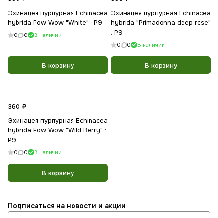
Эхинацея пурпурная Echinacea
Эхинацея пурпурная Echinacea
hybrida Pow Wow "White" : Р9
hybrida "Primadonna deep rose"
: Р9
0
0
В наличии
0
0
В наличии
В корзину
В корзину
360 ₽
Эхинацея пурпурная Echinacea
hybrida Pow Wow "Wild Berry" :
Р9
0
0
В наличии
В корзину
Подписаться
на новости и акции