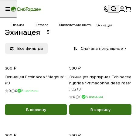
Главная
Каталог
Многолетние цветы
Эхинацея
Эхинацея
5
Все фильтры
Сначала популярные
360 ₽
590 ₽
Эхинацея Echinacea "Magnus" :
Эхинацея пурпурная Echinacea
Р9
hybrida "Primadonna deep rose"
: C2/3
0
0
В наличии
0
0
В наличии
В корзину
В корзину
360 ₽
360 ₽