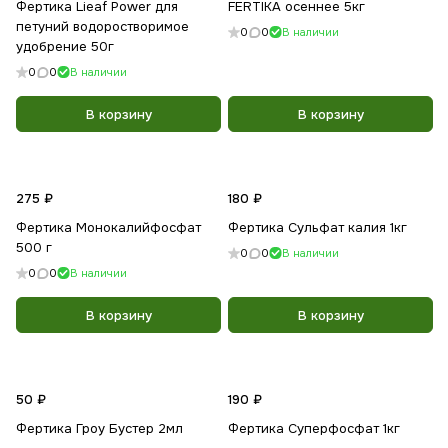
Фертика Lieaf Power для
FERTIKA осеннее 5кг
петуний водоростворимое
0
0
В наличии
удобрение 50г
0
0
В наличии
В корзину
В корзину
275 ₽
180 ₽
Фертика Монокалийфосфат
Фертика Сульфат калия 1кг
500 г
0
0
В наличии
0
0
В наличии
В корзину
В корзину
50 ₽
190 ₽
Фертика Гроу Бустер 2мл
Фертика Суперфосфат 1кг