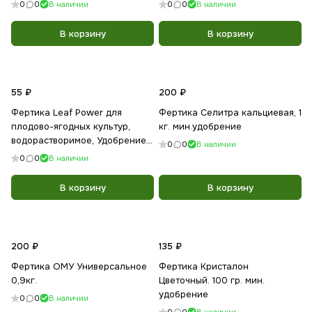
0
0
В наличии
0
0
В наличии
В корзину
В корзину
55 ₽
200 ₽
Фертика Leaf Power для
Фертика Селитра кальциевая, 1
плодово-ягодных культур,
кг. мин.удобрение
водорастворимое, Удобрение,
0
0
В наличии
50г
0
0
В наличии
В корзину
В корзину
200 ₽
135 ₽
Фертика ОМУ Универсальное
Фертика Кристалон
0,9кг.
Цветочный. 100 гр. мин.
удобрение
0
0
В наличии