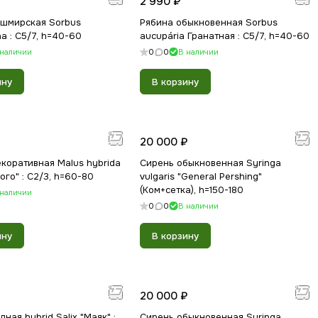
2 990 ₽
ашмирская Sorbus
Рябина обыкновенная Sorbus
na : С5/7, h=40-60
aucupária Гранатная : С5/7, h=40-60
 наличии
0
0
В наличии
ину
В корзину
20 000 ₽
коративная Malus hybrida
Сирень обыкновенная Syringa
ого" : C2/3, h=60-80
vulgaris "General Pershing"
(Ком+сетка), h=150-180
 наличии
0
0
В наличии
ину
В корзину
20 000 ₽
ная hybrid Salix "Маяк" :
Сирень обыкновенная Syringa