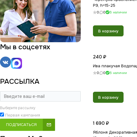
P9, h=15-25
0
0
В наличии
В корзину
Мы в соцсетях
240 ₽
Ива плакучая Водопад
0
0
В наличии
РАССЫЛКА
В корзину
Выберите рассылку
Первая кампания
1 690 ₽
ПОДПИСАТЬСЯ
Яблоня Декоративная