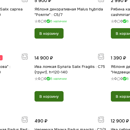
5 900 ₽
2 990 ₽
Salix caprea
Яблоня декоративная Malus hybrida
Рябина к
0
"Роялти" : C5/7
cashmiria
0
0
В наличии
0
0
В
В корзину
В корз
14 900 ₽
1 390 ₽
%
ова" :
Ива ломкая Булата Salix Fragilis : С75
Яблоня де
0
(грунт), h=120-140
"Недзвецк
0
0
В наличии
0
0
В
В корзину
В корз
490 ₽
12 900 ₽
ная Padus Red :
Черемуха Маака Padus maackii : C2/3,
Ива гибрид