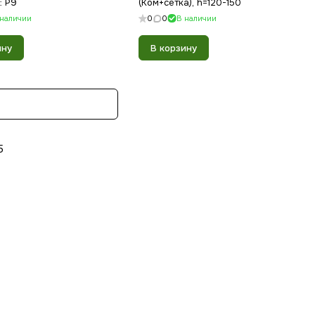
: P9
(Ком+сетка), h=120-150
 наличии
0
0
В наличии
ину
В корзину
5