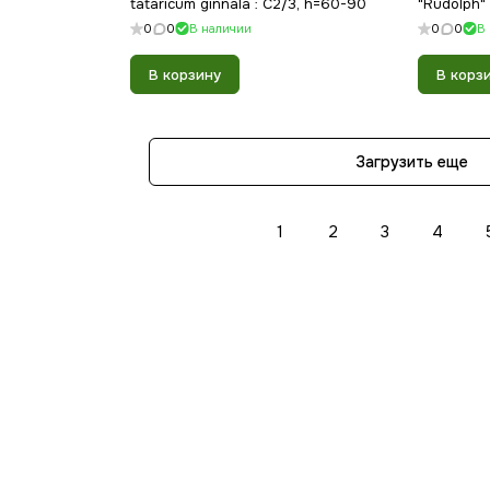
tataricum ginnala : С2/3, h=60-90
"Rudolph" 
0
0
В наличии
0
0
В
В корзину
В корз
Загрузить еще
1
2
3
4