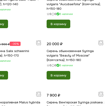
), h=120-140
vulgaris "Aucubaefolia" (Ком+сетка),
h=150-180
 наличии
0
0
В наличии
ину
В корзину
20 000 ₽
-30%
6 900 ₽
на Salix schwerinii
Сирень обыкновенная Syringa
а), h=150-170
vulgaris "Beauty of Moscow"
(Ком+сетка), h=150-180
 наличии
0
0
В наличии
ину
В корзину
7 900 ₽
коративная Malus hybrida
Сирень Венгерская Syringa josikaea :