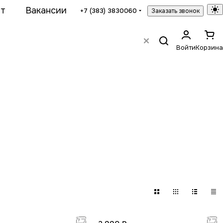
ат
Вакансии
+7 (383) 3830060
Заказать звонок
Войти
Корзина
Дуб
Рябина
в
1 товар
4 товара