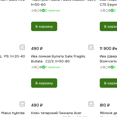
h=50-60
С75 (грунт
0
0
В наличии
0
0
В
В корзину
В корз
490 ₽
11 900 ₽
1
 : Р9, h=20-40
Ива ломкая Булата Salix Fragilis
Ива Швери
Bullata : С2/3, h=50-80
(Ком+сетк
0
0
В наличии
0
0
В
В корзину
В корз
490 ₽
810 ₽
 Malus hybrida
Клен татарский Гиннала Acer
Яблоня де