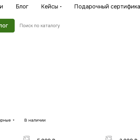
и
Блог
Кейсы
Подарочный сертифик
лог
Черёмуха
Сирень
Ива
Клён
9 товаров
14 товаро
30 товаров
5 товаров
ярные
В наличии