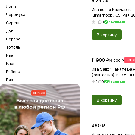
5 290 ₽
Липа
Ива козья Килмарнок 
Черёмуха
Kilmarnock : С5, Pa=12
0
0
В наличии
Сирень
Дуб
В корзину
Берёза
Тополь
Ива
11 900 ₽
-30
16 900 ₽
Клён
Ива Salix "Памяти Баж
Рябина
(ком+сетка), h=3.5- 4.
Вяз
0
0
В наличии
В корзину
490 ₽
Черемуха краснолист