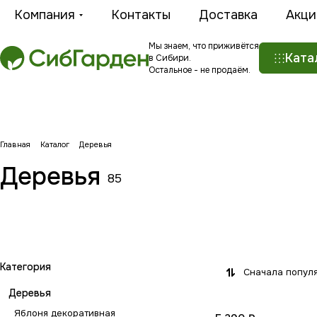
Компания
Контакты
Доставка
Акци
Мы знаем, что приживётся
Ката
в Сибири.
Остальное - не продаём.
Главная
Каталог
Деревья
Деревья
85
Яблоня декоративная
Липа
Берёза
Тополь
12 товаров
7 товаров
Вяз
1 товар
1 товар
1 товар
Категория
Сначала попул
Деревья
Яблоня декоративная