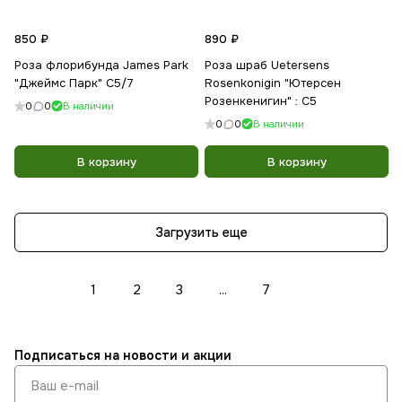
850 ₽
890 ₽
Роза флорибунда James Park
Роза шраб Uetersens
"Джеймс Парк" С5/7
Rosenkonigin "Ютерсен
Розенкенигин" : C5
0
0
В наличии
0
0
В наличии
В корзину
В корзину
Загрузить еще
1
2
3
...
7
Подписаться
на новости и акции