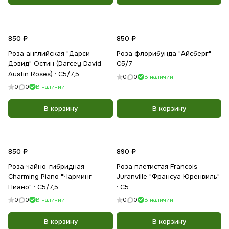
850 ₽
850 ₽
Роза английская "Дарси
Роза флорибунда "Айсберг"
Дэвид" Остин (Darcey David
С5/7
Austin Roses) : С5/7,5
0
0
В наличии
0
0
В наличии
В корзину
В корзину
850 ₽
890 ₽
Роза чайно-гибридная
Роза плетистая Francois
Charming Piano "Чарминг
Juranville "Франсуа Юренвиль"
Пиано" : С5/7,5
: С5
0
0
В наличии
0
0
В наличии
В корзину
В корзину