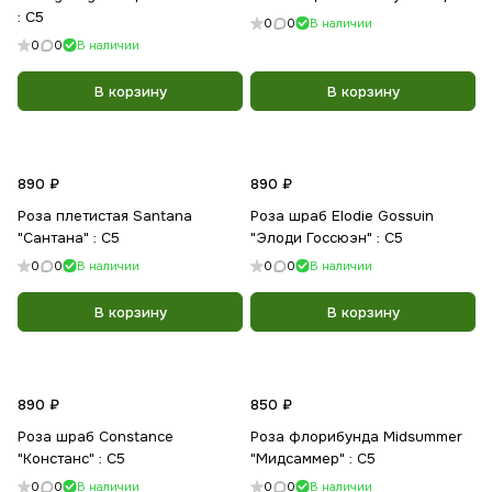
: С5
0
0
В наличии
0
0
В наличии
В корзину
В корзину
890 ₽
890 ₽
Роза плетистая Santana
Роза шраб Elodie Gossuin
"Сантана" : С5
"Элоди Госсюэн" : C5
0
0
В наличии
0
0
В наличии
В корзину
В корзину
890 ₽
850 ₽
Роза шраб Constance
Роза флорибунда Midsummer
"Констанс" : C5
"Мидсаммер" : С5
0
0
В наличии
0
0
В наличии