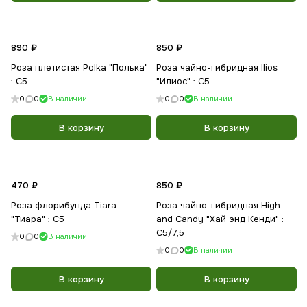
890 ₽
850 ₽
Роза плетистая Polka "Полька"
Роза чайно-гибридная Ilios
: С5
"Илиос" : С5
0
0
В наличии
0
0
В наличии
В корзину
В корзину
470 ₽
850 ₽
Роза флорибунда Tiara
Роза чайно-гибридная High
"Тиара" : С5
and Candy "Хай энд Кенди" :
С5/7,5
0
0
В наличии
0
0
В наличии
В корзину
В корзину