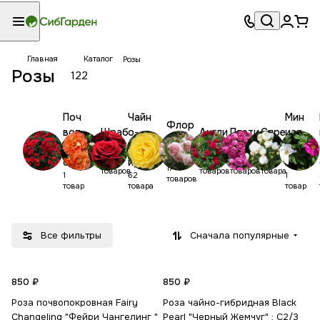
Главная
Каталог
Розы
Розы
122
Поч
Чайн
Мин
Флор
воп
Шраб
о-
Англи
Плети
Спре
иат
ибунд
окр
ы
гибр
йские
стые
й
юрн
а
14
8
14
2
овн
идны
ые
17
товаров
товаров
товаров
товара
1
62
1
ые
е
товаров
товар
товара
товар
Все фильтры
Сначала популярные
850 ₽
850 ₽
Роза почвопокровная Fairy
Роза чайно-гибридная Black
Changeling "Фейри Чангелинг "
Pearl "Черный Жемчуг" : С2/3