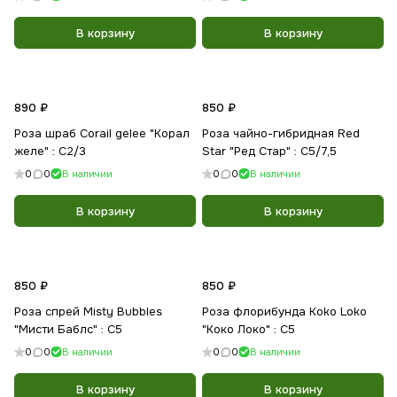
В корзину
В корзину
890 ₽
850 ₽
Роза шраб Corail gelee "Корал
Роза чайно-гибридная Red
желе" : C2/3
Star "Ред Стар" : С5/7,5
0
0
В наличии
0
0
В наличии
В корзину
В корзину
850 ₽
850 ₽
Роза спрей Misty Bubbles
Роза флорибунда Koko Loko
"Мисти Баблс" : С5
"Коко Локо" : С5
0
0
В наличии
0
0
В наличии
В корзину
В корзину