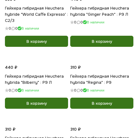
Гейхера гибридная Heuchera
Гейхера гибридная Heuchera
hybride "World Caffe Expresso' :
hybrida "Ginger Peach" : Р9 Л
С2/3
0
0
В наличии
0
0
В наличии
В корзину
В корзину
440 ₽
310 ₽
Гейхера гибридная Heuchera
Гейхера гибридная Heuchera
hybrida "Bilberry" : Р9 Л
hybrida "Regina" : P9
0
0
В наличии
0
0
В наличии
В корзину
В корзину
310 ₽
310 ₽