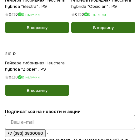
Гейхера гибридная Heuchera
Гейхера гибридная Heuchera
hybrida "Electra" : Р9
hybrida "Obsidian" : P9
0
0
В наличии
0
0
В наличии
В корзину
В корзину
310 ₽
Гейхера гибридная Heuchera
hybrida "Zipper" : Р9
0
0
В наличии
В корзину
Подписаться
на новости и акции
+7 (383) 3830060