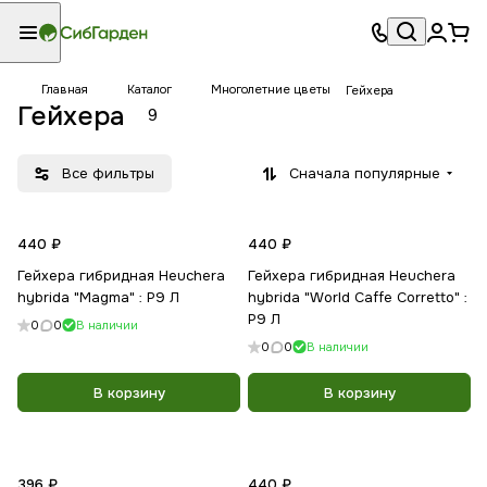
Главная
Каталог
Многолетние цветы
Гейхера
Гейхера
9
Все фильтры
Сначала популярные
440 ₽
440 ₽
Гейхера гибридная Heuchera
Гейхера гибридная Heuchera
hybrida "Magma" : Р9 Л
hybrida "World Caffe Corretto" :
Р9 Л
0
0
В наличии
0
0
В наличии
В корзину
В корзину
396 ₽
440 ₽