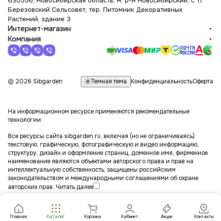
630556, Новосибирская область, м. р-н Новосибирский, с. п.
Березовский Сельсовет, тер. Питомник Декоративных
Растений, здание 3
Интернет-магазин
Компания
Темная тема
© 2026 Sibgarden
Конфиденциальность
Оферта
На информационном ресурсе применяются
рекомендательные
технологии
.
Все ресурсы сайта sibgarden.ru, включая (но не ограничиваясь)
текстовую, графическую, фотографическую и видео информацию,
структуру, дизайн и оформление страниц, доменное имя, фирменное
наименование являются объектами авторского права и прав на
интеллектуальную собственность, защищены российским
законодательством и международными соглашениями об охране
авторских прав.
Читать далее
Главная
Каталог
Корзина
Кабинет
Акции
Контакты