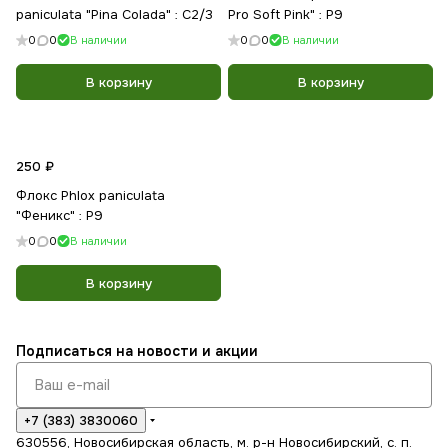
paniculata "Pina Colada" : С2/3
Pro Soft Pink" : Р9
0
0
В наличии
0
0
В наличии
В корзину
В корзину
250 ₽
Флокс Phlox paniculata
"Феникс" : Р9
0
0
В наличии
В корзину
Подписаться
на новости и акции
+7 (383) 3830060
630556, Новосибирская область, м. р-н Новосибирский, с. п.