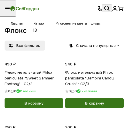
Главная
Каталог
Многолетние цветы
Флокс
Флокс
13
Все фильтры
Сначала популярные
490 ₽
540 ₽
Флокс метельчатый Phlox
Флокс метельчатый Phlox
paniculata "Sweet Sammer
paniculata "Bambini Candy
Fantasy" : С2/3
Crush" : C2/3
0
0
В наличии
0
0
В наличии
В корзину
В корзину
250 ₽
300 ₽