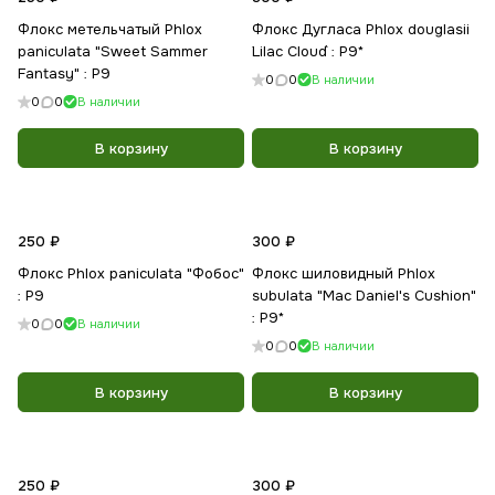
Флокс метельчатый Phlox
Флокс Дугласа Phlox douglasii
paniculata "Sweet Sammer
`Lilac Cloud` : Р9*
Fantasy" : P9
0
0
В наличии
0
0
В наличии
В корзину
В корзину
250 ₽
300 ₽
Флокс Phlox paniculata "Фобос"
Флокс шиловидный Phlox
: Р9
subulata "Mac Daniel's Cushion"
: Р9*
0
0
В наличии
0
0
В наличии
В корзину
В корзину
250 ₽
300 ₽