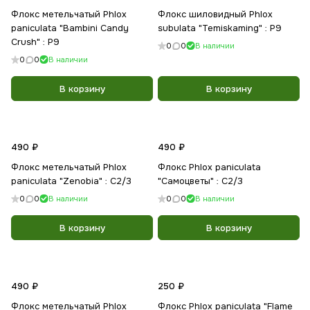
Флокс метельчатый Phlox
Флокс шиловидный Phlox
paniculata "Bambini Candy
subulata "Temiskaming" : Р9
Crush" : P9
0
0
В наличии
0
0
В наличии
В корзину
В корзину
490 ₽
490 ₽
Флокс метельчатый Phlox
Флокс Phlox paniculata
paniculata "Zenobia" : C2/3
"Самоцветы" : C2/3
0
0
В наличии
0
0
В наличии
В корзину
В корзину
490 ₽
250 ₽
Флокс метельчатый Phlox
Флокс Phlox paniculata "Flame