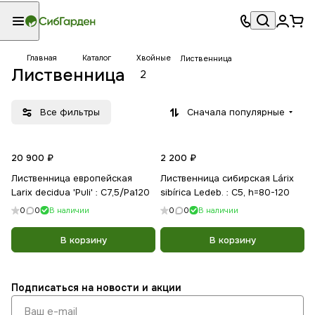
Главная
Каталог
Хвойные
Лиственница
Лиственница
2
Все фильтры
Сначала популярные
20 900 ₽
2 200 ₽
Лиственница европейская
Лиственница сибирская Lárix
Larix decidua 'Puli' : C7,5/Pa120
sibírica Ledeb. : С5, h=80-120
0
0
В наличии
0
0
В наличии
В корзину
В корзину
Подписаться
на новости и акции