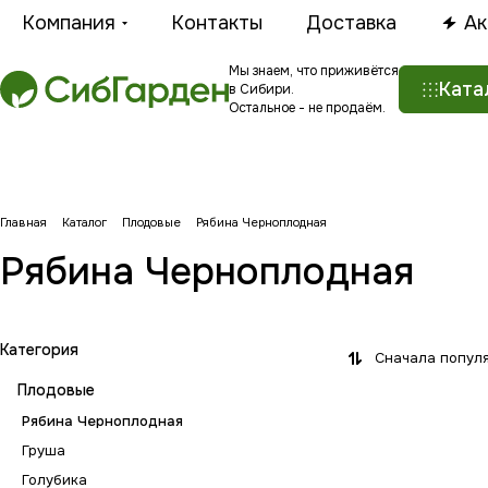
Компания
Контакты
Доставка
Ак
Мы знаем, что приживётся
Ката
в Сибири.
Остальное - не продаём.
Главная
Каталог
Плодовые
Рябина Черноплодная
Рябина Черноплодная
Категория
Сначала попул
Плодовые
Рябина Черноплодная
Груша
Голубика