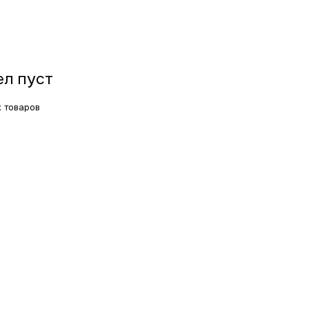
ел пуст
х товаров