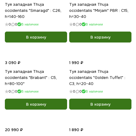
Туя западная Thuja
Туя западная Thuja
occidentalis "Smaragd" : С26,
occidentalis "Mirjam" PBR : С15,
h=140-160
h=30-40
0
0
В наличии
0
0
В наличии
В корзину
В корзину
3 090 ₽
1 990 ₽
Туя западная Thuja
Туя западная Thuja
occidentalis "Brabant" : С5,
occidentalis "Golden Tuffet" :
h=80-100*
С3, h=20-40
0
0
В наличии
0
0
В наличии
В корзину
В корзину
20 990 ₽
1 890 ₽