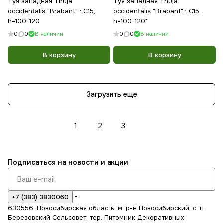
Туя западная Thuja
Туя западная Thuja
occidentalis "Brabant" : С15,
occidentalis "Brabant" : С15,
h=100-120
h=100-120*
0
0
В наличии
0
0
В наличии
В корзину
В корзину
Загрузить еще
1
2
3
Подписаться
на новости и акции
+7 (383) 3830060
630556, Новосибирская область, м. р-н Новосибирский, с. п.
Березовский Сельсовет, тер. Питомник Декоративных