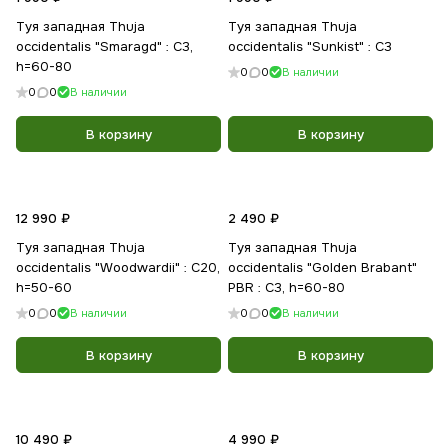
Туя западная Thuja
Туя западная Thuja
occidentalis "Smaragd" : С3,
occidentalis "Sunkist" : С3
h=60-80
0
0
В наличии
0
0
В наличии
В корзину
В корзину
12 990 ₽
2 490 ₽
Туя западная Thuja
Туя западная Thuja
occidentalis "Woodwardii" : С20,
occidentalis "Golden Brabant"
h=50-60
PBR : С3, h=60-80
0
0
В наличии
0
0
В наличии
В корзину
В корзину
10 490 ₽
4 990 ₽