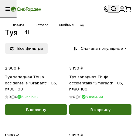
Главная
Каталог
Хвойные
Туя
Туя
41
Все фильтры
Сначала популярные
2 900 ₽
3 190 ₽
Туя западная Thuja
Туя западная Thuja
occidentalis "Brabant" : С5,
occidentalis "Smaragd" : С5,
h=80-100
h=80-100
0
0
В наличии
0
0
В наличии
В корзину
В корзину
1 990 ₽
1 990 ₽