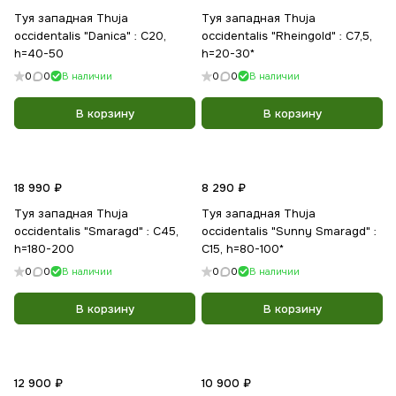
Туя западная Thuja
Туя западная Thuja
occidentalis "Danica" : C20,
occidentalis "Rheingold" : С7,5,
h=40-50
h=20-30*
0
0
В наличии
0
0
В наличии
В корзину
В корзину
18 990 ₽
8 290 ₽
Туя западная Thuja
Туя западная Thuja
occidentalis "Smaragd" : С45,
occidentalis "Sunny Smaragd" :
h=180-200
С15, h=80-100*
0
0
В наличии
0
0
В наличии
В корзину
В корзину
12 900 ₽
10 900 ₽