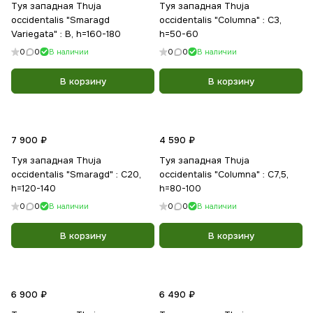
Туя западная Thuja
Туя западная Thuja
occidentalis "Smaragd
occidentalis "Columna" : С3,
Variegata" : B, h=160-180
h=50-60
0
0
В наличии
0
0
В наличии
В корзину
В корзину
7 900 ₽
4 590 ₽
Туя западная Thuja
Туя западная Thuja
occidentalis "Smaragd" : С20,
occidentalis "Columna" : С7,5,
h=120-140
h=80-100
0
0
В наличии
0
0
В наличии
В корзину
В корзину
6 900 ₽
6 490 ₽