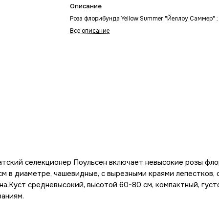
Описание
Роза флорибунда Yellow Summer "Йеллоу Саммер" :
Все описание
датский селекционер Поульсен включает невысокие розы фло
см в диаметре, чашевидные, с вырезными краями лепестков, 
а.Куст средневысокий, высотой 60-80 см, компактный, густо
ваниям.