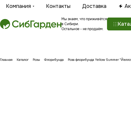
Компания
Контакты
Доставка
Ак
Мы знаем, что приживётся
Ката
в Сибири.
Остальное - не продаём.
Главная
Каталог
Розы
Флорибунда
Роза флорибунда Yellow Summer "Йелло