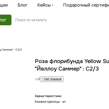
ции
Блог
Кейсы
Подарочный сертиф
лог
у Саммер" : C2/3
Роза флорибунда Yellow S
"Йеллоу Саммер" : C2/3
0
Нет отзывов
Характеристики
Базовая единица
:
шт