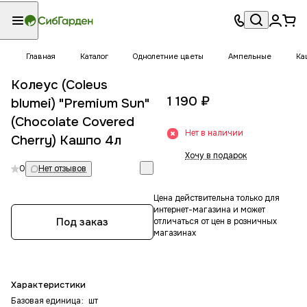
Главная
Каталог
Однолетние цветы
Ампельные
Ка
Колеус (Coleus
1 190 ₽
blumei) "Premium Sun"
(Chocolate Covered
Нет в наличии
Cherry) Кашпо 4л
Хочу в подарок
0
Нет отзывов
Цена действительна только для
интернет-магазина и может
Под заказ
отличаться от цен в розничных
магазинах
Характеристики
Базовая единица
:
шт